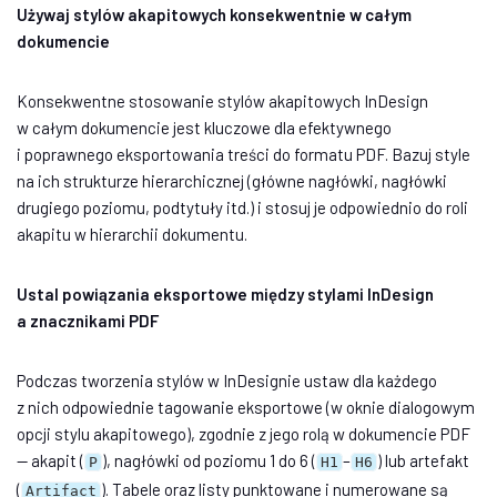
Używaj stylów akapitowych konsekwentnie w całym
dokumencie
Konsekwentne stosowanie stylów akapitowych InDesign
w całym dokumencie jest kluczowe dla efektywnego
i poprawnego eksportowania treści do formatu PDF. Bazuj style
na ich strukturze hierarchicznej (główne nagłówki, nagłówki
drugiego poziomu, podtytuły itd.) i stosuj je odpowiednio do roli
akapitu w hierarchii dokumentu.
Ustal powiązania eksportowe między stylami InDesign
a znacznikami PDF
Podczas tworzenia stylów w InDesignie ustaw dla każdego
z nich odpowiednie tagowanie eksportowe (w oknie dialogowym
opcji stylu akapitowego), zgodnie z jego rolą w dokumencie PDF
— akapit (
), nagłówki od poziomu 1 do 6 (
–
) lub artefakt
P
H1
H6
(
). Tabele oraz listy punktowane i numerowane są
Artifact