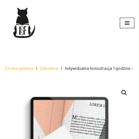
do
treści
Przejdź
do
treści
Strona główna
\
Szkolenia
\
Indywidualna konsultacja 1 godzina – t