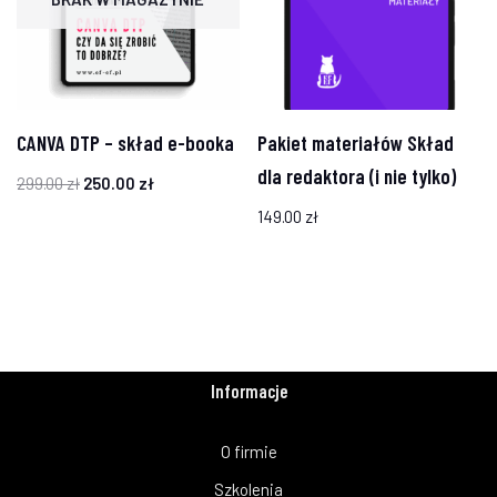
CANVA DTP – skład e-booka
Pakiet materiałów Skład
dla redaktora (i nie tylko)
299.00
zł
250.00
zł
149.00
zł
Informacje
O firmie
Szkolenia