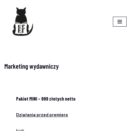
do
treści
Przejdź
do
treści
Marketing wydawniczy
Pakiet MINI – 999 złotych netto
Działania przed premierą
brak