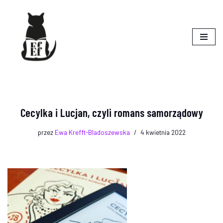
do
treści
Przejdź
do
treści
Cecylka i Lucjan, czyli romans samorządowy
przez
Ewa Krefft-Bladoszewska
4 kwietnia 2022